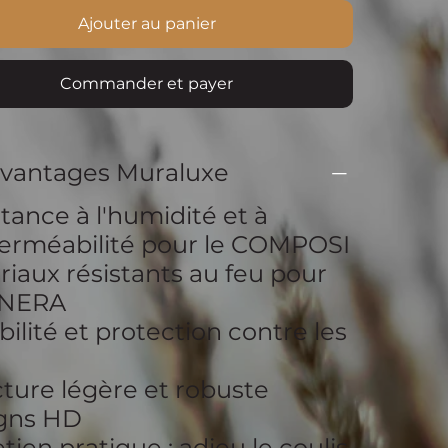
Ajouter au panier
Commander et payer
avantages Muraluxe
tance à l'humidité et à
perméabilité pour le COMPOSI
iaux résistants au feu pour
INERA
ilité et protection contre les
ture légère et robuste
gns HD
tien pratique : adieu le coulis