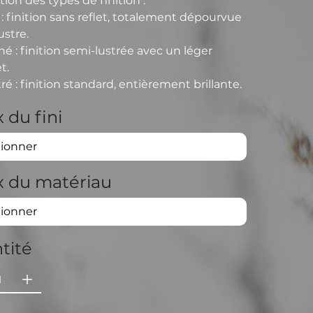
tion des types de finition :
: finition sans reflet, totalement dépourvue
ustre.
iné
: finition semi-lustrée avec un léger
et.
tré
: finition standard, entièrement brillante.
 du fini
x du matériau
tité