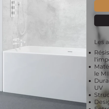
Les 
Résis
l'im
Matér
le M
Durab
UV
Struc
Desi
Entre