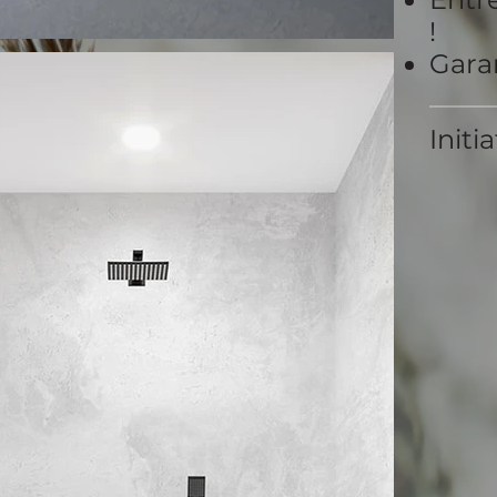
!
Garan
Initi