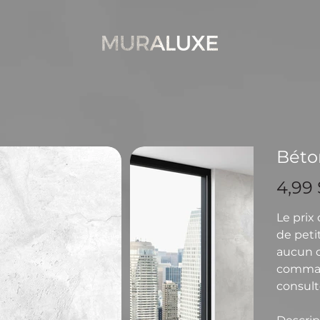
Béto
Prix
4,99 
Le prix
de petit
aucun ca
comman
consulte