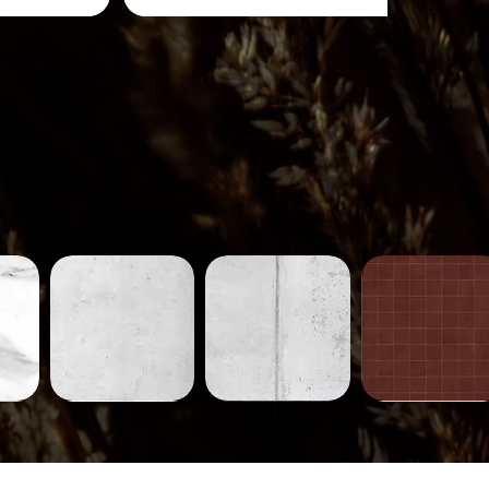
Béton-
Béton-
Carreaux-
231
230
752
ide
Aperçu rapide
Aperçu rapide
Aperçu rapide