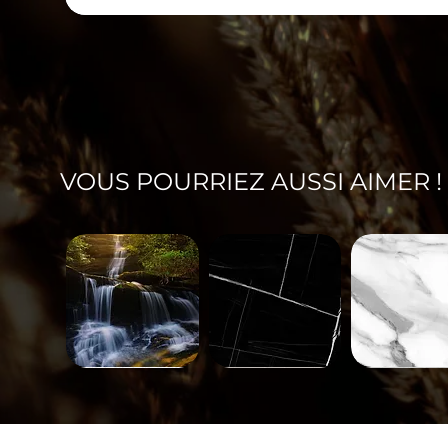
VOUS POURRIEZ AUSSI AIMER !
Paysage-
Minéral-
Minéral-
671
563
562
Aperçu rapide
Aperçu rapide
Aperçu rap