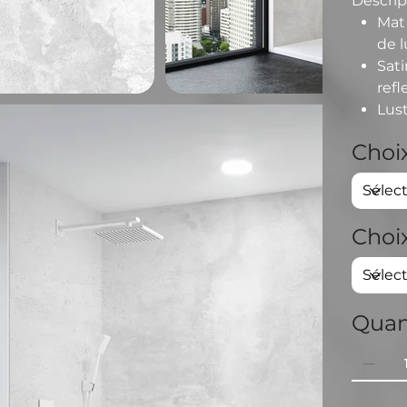
Descrip
Mat
de l
Sat
refl
Lus
Choix
Choi
Quan