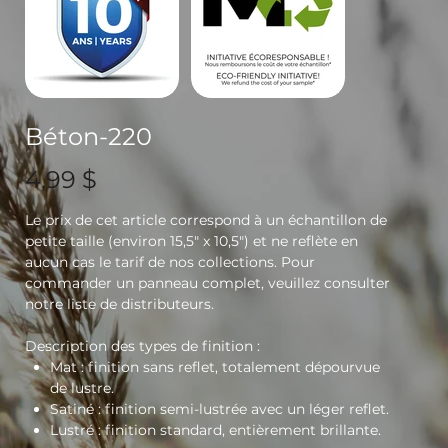
Béton-220
Prix
4,99 $
Le prix de cet article correspond à un échantillon de
petite taille (environ 15,5" x 10,5") et ne reflète en
aucun cas le tarif de nos collections. Pour
commander un panneau complet, veuillez consulter
notre liste de distributeurs.
Description des types de finition :
Mat
: finition sans reflet, totalement dépourvue
de lustre.
Satiné
: finition semi-lustrée avec un léger reflet.
Lustré
: finition standard, entièrement brillante.