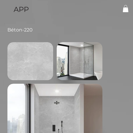
APP
Béton-220