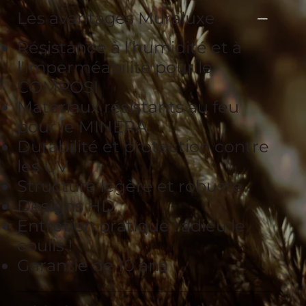
Les avantages Muraluxe
Résistance à l'humidité et à
l'imperméabilité pour le
COMPOSI
Matériaux résistants au feu
pour le MINERA
Durabilité et protection contre
les UV
Structure légère et robuste
Designs HD
Entretien pratique : adieu le
coulis !
Garantie de 10 ans