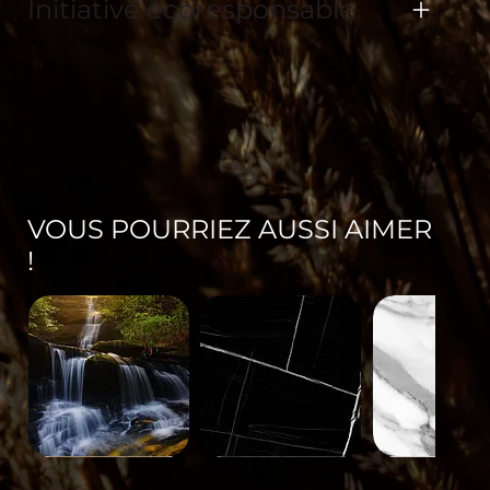
Initiative écoresponsable
VOUS POURRIEZ AUSSI AIMER
!
Paysage-
Minéral-
Minéral-
671
563
562