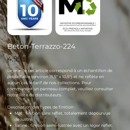
Béton-Terrazzo-224
Prix
4,99 $
Le prix de cet article correspond à un échantillon de
petite taille (environ 15,5" x 10,5") et ne reflète en
aucun cas le tarif de nos collections. Pour
commander un panneau complet, veuillez consulter
notre liste de distributeurs.
Description des types de finition :
Mat
: finition sans reflet, totalement dépourvue
de lustre.
Satiné
: finition semi-lustrée avec un léger reflet.