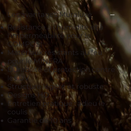
Les avantages Muraluxe
Résistance à l'humidité et à
l'imperméabilité pour le
COMPOSI
Matériaux résistants au feu
pour le MINERA
Durabilité et protection contre
les UV
Structure légère et robuste
Designs HD
Entretien pratique : adieu le
coulis !
Garantie de 10 ans