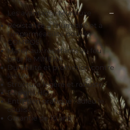
Les avantages Muraluxe
Résistance à l'humidité et à
l'imperméabilité pour le
COMPOSI
Matériaux résistants au feu
pour le MINERA
Durabilité et protection contre
les UV
Structure légère et robuste
Designs HD
Entretien pratique : adieu le
coulis !
Garantie de 10 ans