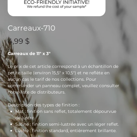
Carreaux-710
Prix
4,99 $
Carreaux de 11" x 3"
Le prix de cet article correspond à un échantillon de
petite taille (environ 15,5" x 10,5") et ne reflète en
aucun cas le tarif de nos collections. Pour
commander un panneau complet, veuillez consulter
notre liste de distributeurs.
Description des types de finition :
Mat : finition sans reflet, totalement dépourvue
de lustre.
Satiné : finition semi-lustrée avec un léger reflet.
Lustré : finition standard, entièrement brillante.