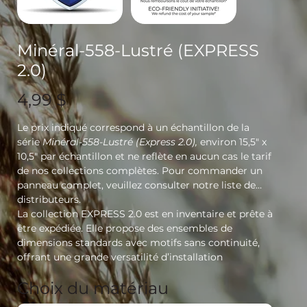
Minéral-558-Lustré (EXPRESS
2.0)
Prix
4,99 $
Le prix indiqué correspond à un échantillon de la
série
Minéral-558-Lustré (Express 2.0),
environ 15,5" x
10,5" par échantillon et ne reflète en aucun cas le tarif
de nos collections complètes. Pour commander un
panneau complet, veuillez consulter notre liste de
distributeurs.
La collection EXPRESS 2.0 est en inventaire et prête à
être expédiée. Elle propose des ensembles de
dimensions standards avec motifs sans continuité,
offrant une grande versatilité d’installation
Choix du matériau