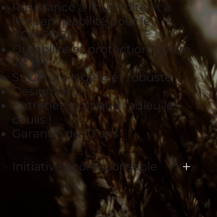
Résistance à l'humidité et à
l'imperméabilité pour le
COMPOSI
Durabilité et protection contre
les UV
Structure légère et robuste
Designs HD
Entretien pratique : adieu le
coulis !
Garantie de 10 ans
Initiative écoresponsable