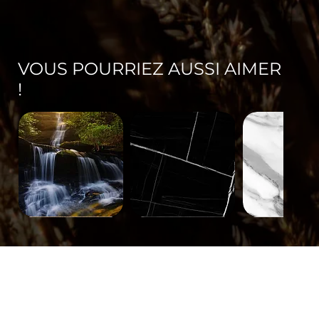
VOUS POURRIEZ AUSSI AIMER
!
Paysage-
Minéral-
Minéral-
671
563
562