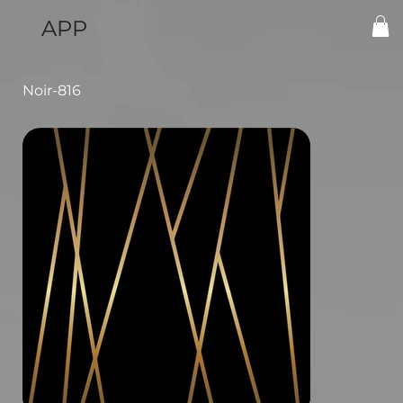
APP
Noir-816