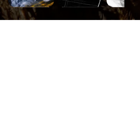
Paysage-
Minéral-
Minéral-
671
563
562
Béton-
Carreaux-
Carreaux-
Carreaux-
Bois-
Béton-
Carreaux-
Carreaux-
Carreaux-
Carreaux-
Carreaux-
Carreaux-
Carreaux-
231
751
748
745
319
230
750
747
744
752
749
746
710