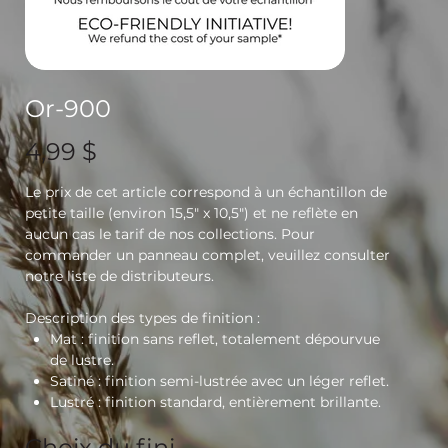
Or-900
Prix
4,99 $
Le prix de cet article correspond à un échantillon de
petite taille (environ 15,5" x 10,5") et ne reflète en
aucun cas le tarif de nos collections. Pour
commander un panneau complet, veuillez consulter
notre liste de distributeurs.
Description des types de finition :
Mat
: finition sans reflet, totalement dépourvue
de lustre.
Satiné
: finition semi-lustrée avec un léger reflet.
Lustré
: finition standard, entièrement brillante.
Choix du fini