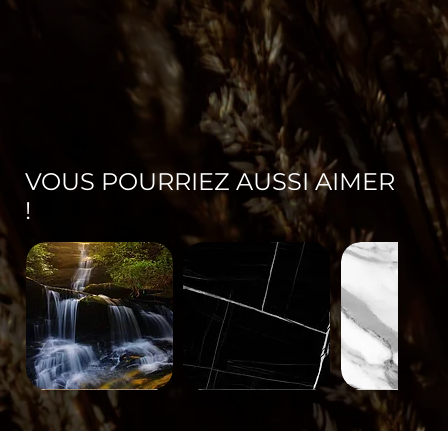
VOUS POURRIEZ AUSSI AIMER
!
Paysage-
Minéral-
Minéral-
671
563
562