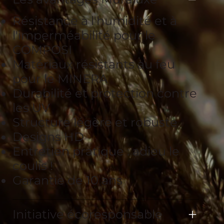
Résistance à l'humidité et à
l'imperméabilité pour le
COMPOSI
Matériaux résistants au feu
pour le MINERA
Durabilité et protection contre
les UV
Structure légère et robuste
Designs HD
Entretien pratique : adieu le
coulis !
Garantie de 10 ans
Initiative écoresponsable