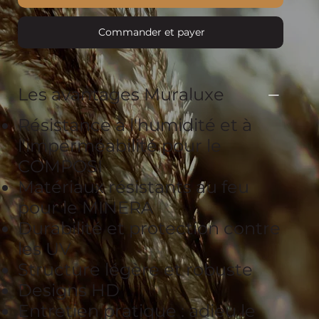
Commander et payer
Les avantages Muraluxe
Résistance à l'humidité et à
l'imperméabilité pour le
COMPOSI
Matériaux résistants au feu
pour le MINERA
Durabilité et protection contre
les UV
Structure légère et robuste
Designs HD
Entretien pratique : adieu le