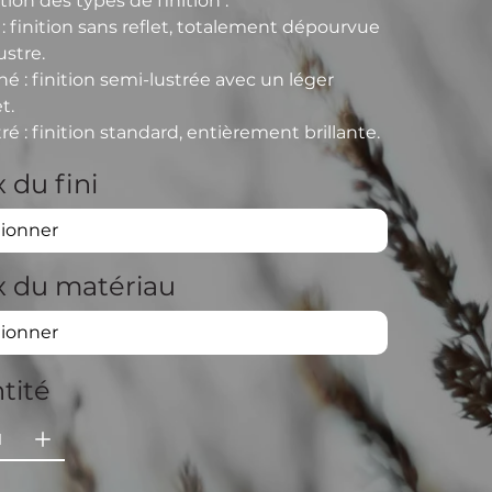
tion des types de finition :
: finition sans reflet, totalement dépourvue
ustre.
iné
: finition semi-lustrée avec un léger
et.
tré
: finition standard, entièrement brillante.
 du fini
x du matériau
tité