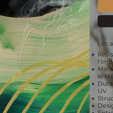
Les 
Résis
l'im
Matér
le M
Durab
UV
Struc
Desi
Entre