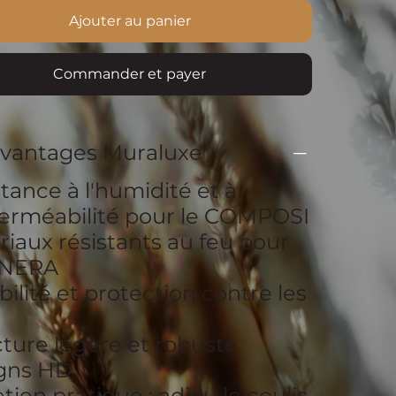
Ajouter au panier
Commander et payer
avantages Muraluxe
tance à l'humidité et à
perméabilité pour le COMPOSI
iaux résistants au feu pour
INERA
ilité et protection contre les
ture légère et robuste
gns HD
tien pratique : adieu le coulis