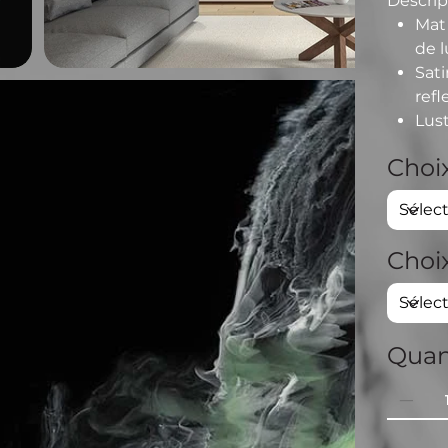
Descrip
Mat
de l
Sat
refl
Lus
Choix
Choi
Quan