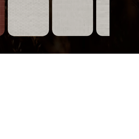
Carreaux-
Carreaux-
Carreaux-
751
750
749
Aperçu rapide
Aperçu rapide
Aperçu rapide
Bois-
319
Aperçu rapide