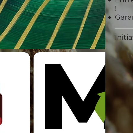
!
Garan
Initi