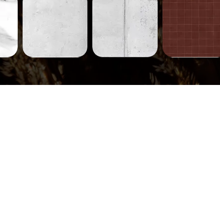
Béton-
Béton-
Carreaux-
231
230
752
ide
Aperçu rapide
Aperçu rapide
Aperçu rapide
Carreaux-
Carreaux-
Carreaux-
745
744
710
ide
Aperçu rapide
Aperçu rapide
Aperçu rapide