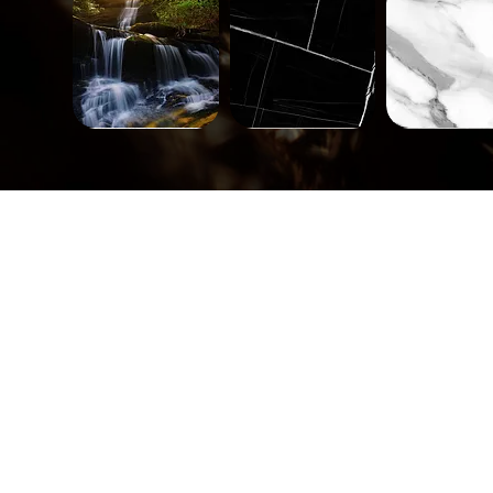
Paysage-
Minéral-
Minéral-
671
563
562
Aperçu rapide
Aperçu rapide
Aperçu rap
Carreaux-
Carreaux-
Carreaux-
748
747
746
Aperçu rapide
Aperçu rapide
Aperçu rap