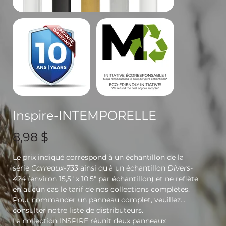
Inspire-INTEMPORELLE
Prix
8,98 $
Le prix indiqué correspond à un échantillon de la
série
Carreaux-733
ainsi qu'à un échantillon
Divers-
424
(environ 15,5" x 10,5" par échantillon) et ne reflète
en aucun cas le tarif de nos collections complètes.
Pour commander un panneau complet, veuillez
consulter notre liste de distributeurs.
La collection INSPIRE réunit deux panneaux