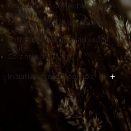
Durabilité et protection contre
les UV
Structure légère et robuste
Designs HD
Entretien pratique : adieu le
coulis !
Garantie de 10 ans
Initiative écoresponsable