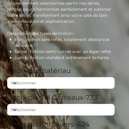
soigneusement sélectionnés parmi nos séries,
conçus pour s’harmoniser parfaitement et sublimer
votre décor, transformant ainsi votre salle de bain
avec innovation et sophistication.
Description des types de finition :
Mat
: finition sans reflet, totalement dépourvue
de lustre.
Satiné
: finition semi-lustrée avec un léger reflet.
Lustré
: finition standard, entièrement brillante.
Choix du matériau
Choix du fini Carreaux-733
Choix du fini Divers-424