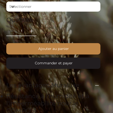
Quantité
Ajouter au panier
Commander et payer
Les avantages Muraluxe
Résistance à l'humidité et à
l'imperméabilité pour le
COMPOSI