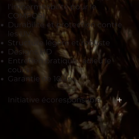
l'imperméabilité pour le
COMPOSI
Durabilité et protection contre
les UV
Structure légère et robuste
Designs HD
Entretien pratique : adieu le
coulis !
Garantie de 10 ans
Initiative écoresponsable