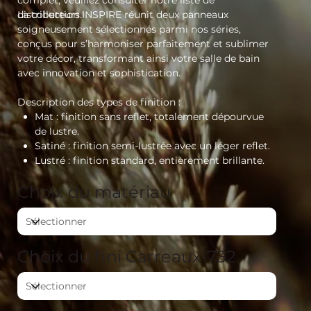
complet, veuillez consulter notre liste de
distributeurs.
La collection INSPIRE réunit deux panneaux
soigneusement sélectionnés parmi nos séries,
conçus pour s’harmoniser parfaitement et sublimer
votre décor, transformant ainsi votre salle de bain
avec innovation et sophistication.
Description des types de finition :
Mat
: finition sans reflet, totalement dépourvue
de lustre.
Satiné
: finition semi-lustrée avec un léger reflet.
Lustré
: finition standard, entièrement brillante.
Choix du matériau
Choix du fini Carreaux-732