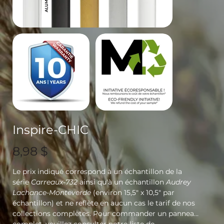
Inspire-CHIC
Prix
8,98 $
Le prix indiqué correspond à un échantillon de la
série
Carreaux-732
ainsi qu'à un échantillon
Audrey
Lachance-Monteverde
(environ 15,5" x 10,5" par
échantillon) et ne reflète en aucun cas le tarif de nos
collections complètes. Pour commander un panneau