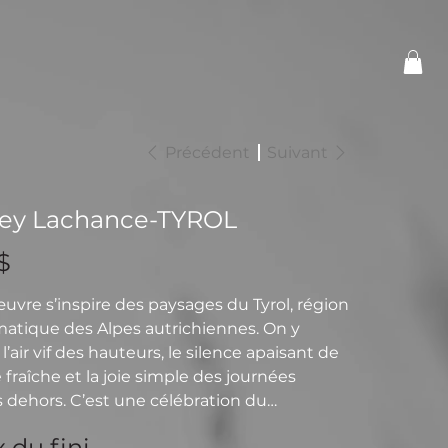
Précédent
Suivant
ey Lachance-TYROL
$
uvre s’inspire des paysages du Tyrol, région
tique des Alpes autrichiennes. On y
l’air vif des hauteurs, le silence apaisant de
 fraîche et la joie simple des journées
 dehors. C’est une célébration du
nt, de la nature brute et du plaisir
 du fini