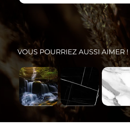
VOUS POURRIEZ AUSSI AIMER !
Paysage-
Minéral-
Minéral-
671
563
562
Aperçu rapide
Aperçu rapide
Aperçu rap