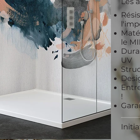
Les 
Résis
l'im
Matér
le M
Durab
UV
Struc
Desi
Entre
!
Garan
Initi