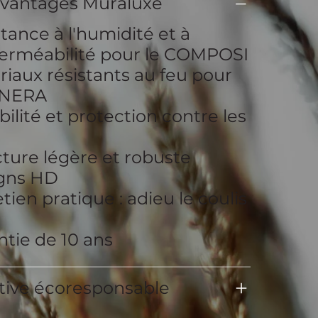
avantages Muraluxe
tance à l'humidité et à
perméabilité pour le COMPOSI
iaux résistants au feu pour
INERA
ilité et protection contre les
ture légère et robuste
gns HD
tien pratique : adieu le coulis
tie de 10 ans
ative écoresponsable