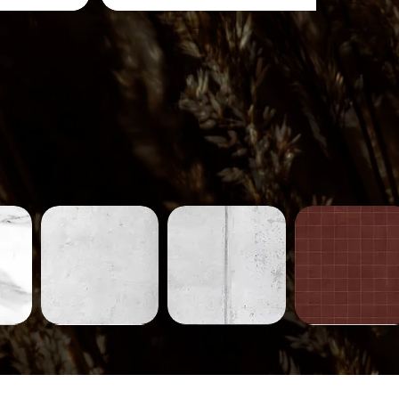
Béton-
Béton-
Carreaux-
231
230
752
ide
Aperçu rapide
Aperçu rapide
Aperçu rapide