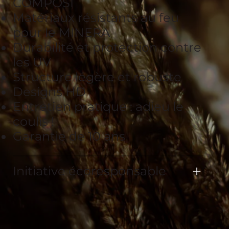
COMPOSI
Matériaux résistants au feu
pour le MINERA
Durabilité et protection contre
les UV
Structure légère et robuste
Designs HD
Entretien pratique : adieu le
coulis !
Garantie de 10 ans
Initiative écoresponsable