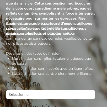
que dans la vie. Cette composition multicouche
de la côte ouest canadienne mêle arbres, eau et
reflets de lumière, symbolisant la force intérieure
nécessaire pour surmonter les épreuves. Rise
Again est une œuvre porteuse d’espoir, qui nous
Le prix de cet article correspond à un échantillon de
rappelle qu’au cœur même du tumulte, nous
petite taille (environ 15,5" x 10,5") et ne reflète en
renaissons plus forts et plus lumineux.
aucun cas le tarif de nos collections. Pour
commander un panneau complet, veuillez consulter
notre liste de distributeurs.
Description des types de finition :
Mat
: finition sans reflet, totalement dépourvue
de lustre.
Satiné
: finition semi-lustrée avec un léger reflet.
Lustré
: finition standard, entièrement brillante.
Choix du fini
Choix du matériau