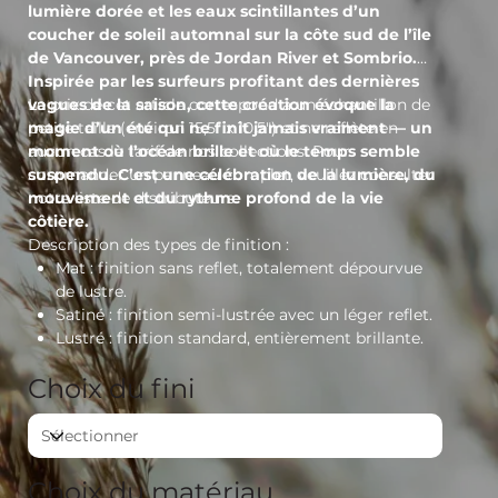
lumière dorée et les eaux scintillantes d’un
coucher de soleil automnal sur la côte sud de l’île
de Vancouver, près de Jordan River et Sombrio.
Inspirée par les surfeurs profitant des dernières
vagues de la saison, cette création évoque la
Le prix de cet article correspond à un échantillon de
magie d’un été qui ne finit jamais vraiment — un
petite taille (environ 15,5" x 10,5") et ne reflète en
moment où l’océan brille et où le temps semble
aucun cas le tarif de nos collections. Pour
suspendu. C’est une célébration de la lumière, du
commander un panneau complet, veuillez consulter
mouvement et du rythme profond de la vie
notre liste de distributeurs.
côtière.
Description des types de finition :
Mat
: finition sans reflet, totalement dépourvue
de lustre.
Satiné
: finition semi-lustrée avec un léger reflet.
Lustré
: finition standard, entièrement brillante.
Choix du fini
Choix du matériau