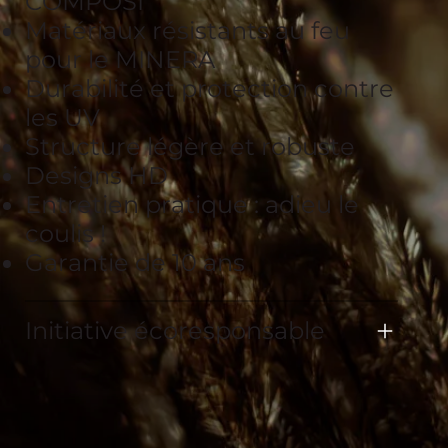
COMPOSI
Matériaux résistants au feu
pour le MINERA
Durabilité et protection contre
les UV
Structure légère et robuste
Designs HD
Entretien pratique : adieu le
coulis !
Garantie de 10 ans
Initiative écoresponsable