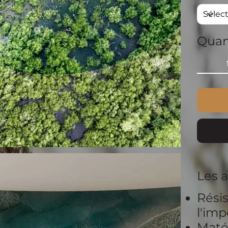
Quan
Les 
Résis
l'im
Matér