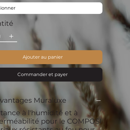
tité
Ajouter au panier
Commander et payer
avantages Muraluxe
tance à l'humidité et à
perméabilité pour le COMPOSI
iaux résistants au feu pour