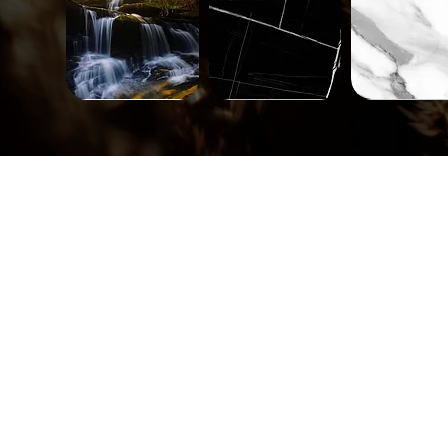
Paysage-
Minéral-
Minéral-
671
563
562
Aperçu rapide
Aperçu rapide
Aperçu rap
Carreaux-
Carreaux-
Carreaux-
748
747
746
Aperçu rapide
Aperçu rapide
Aperçu rap