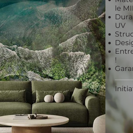
le M
Durab
UV
Struc
Desi
Entre
!
Garan
Initi