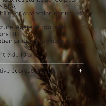
INERA
ilité et protection contre les
ture légère et robuste
gns HD
tien pratique : adieu le coulis
tie de 10 ans
ative écoresponsable