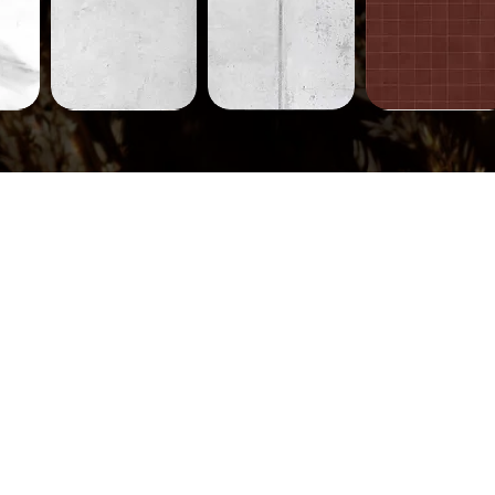
Béton-
Béton-
Carreaux-
231
230
752
ide
Aperçu rapide
Aperçu rapide
Aperçu rapide
Carreaux-
Carreaux-
Carreaux-
745
744
710
ide
Aperçu rapide
Aperçu rapide
Aperçu rapide