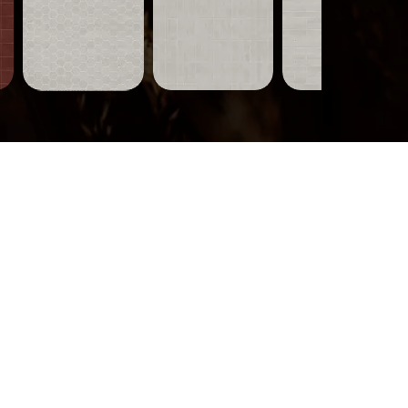
Carreaux-
Carreaux-
Carreaux-
751
750
749
Aperçu rapide
Aperçu rapide
Aperçu rapide
Bois-
319
Aperçu rapide