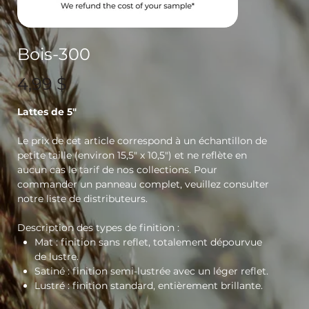
Bois-300
Prix
4,99 $
Lattes de 5"
Le prix de cet article correspond à un échantillon de
petite taille (environ 15,5" x 10,5") et ne reflète en
aucun cas le tarif de nos collections. Pour
commander un panneau complet, veuillez consulter
notre liste de distributeurs.
Description des types de finition :
Mat
: finition sans reflet, totalement dépourvue
de lustre.
Satiné
: finition semi-lustrée avec un léger reflet.
Lustré
: finition standard, entièrement brillante.