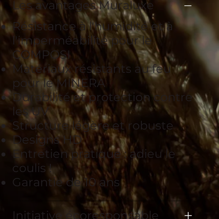
Les avantages Muraluxe
Résistance à l'humidité et à
l'imperméabilité pour le
COMPOSI
Matériaux résistants au feu
pour le MINERA
Durabilité et protection contre
les UV
Structure légère et robuste
Designs HD
Entretien pratique : adieu le
coulis !
Garantie de 10 ans
Initiative écoresponsable