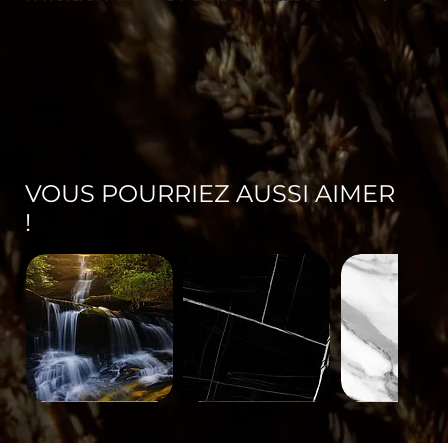
VOUS POURRIEZ AUSSI AIMER
!
Paysage-
Minéral-
Minéral-
671
563
562