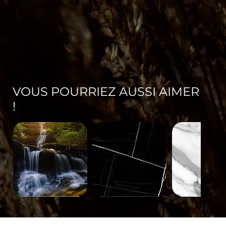
VOUS POURRIEZ AUSSI AIMER
!
Paysage-
Minéral-
Minéral-
671
563
562