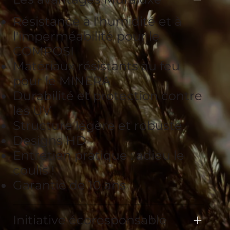
Résistance à l'humidité et à
l'imperméabilité pour le
COMPOSI
Matériaux résistants au feu
pour le MINERA
Durabilité et protection contre
les UV
Structure légère et robuste
Designs HD
Entretien pratique : adieu le
coulis !
Garantie de 10 ans
Initiative écoresponsable