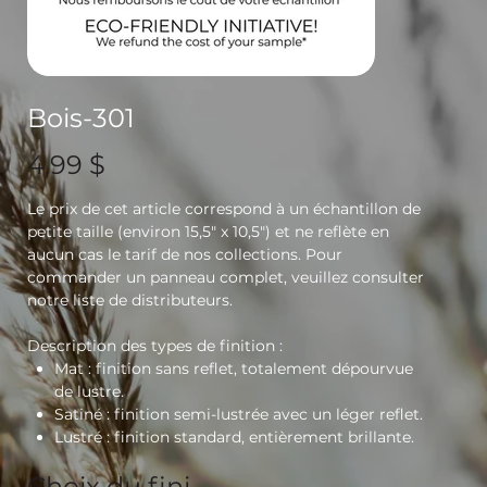
Bois-301
Prix
4,99 $
Le prix de cet article correspond à un échantillon de
petite taille (environ 15,5" x 10,5") et ne reflète en
aucun cas le tarif de nos collections. Pour
commander un panneau complet, veuillez consulter
notre liste de distributeurs.
Description des types de finition :
Mat
: finition sans reflet, totalement dépourvue
de lustre.
Satiné
: finition semi-lustrée avec un léger reflet.
Lustré
: finition standard, entièrement brillante.
Choix du fini