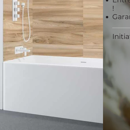
!
Garan
Initi