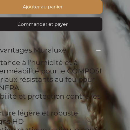
Ajouter au panier
Commander et payer
avantages Muraluxe
tance à l'humidité et à
perméabilité pour le COMPOSI
iaux résistants au feu pour
INERA
ilité et protection contre les
ture légère et robuste
gns HD
tien pratique : adieu le coulis