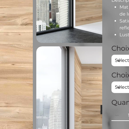
Descrip
Mat
de l
Sat
refl
Lus
Choix
Choi
Quan