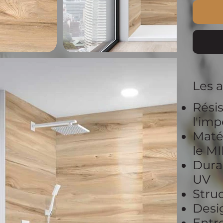
Les 
Résis
l'im
Matér
le M
Durab
UV
Struc
Desi
Entre