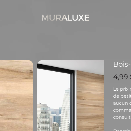
Bois-
Prix
4,99 
Le prix
de petit
aucun ca
comman
consulte