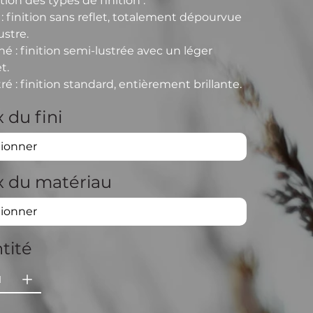
tion des types de finition :
: finition sans reflet, totalement dépourvue
ustre.
iné
: finition semi-lustrée avec un léger
et.
tré
: finition standard, entièrement brillante.
 du fini
x du matériau
tité