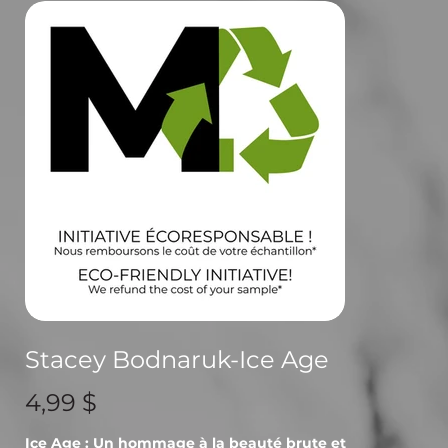
Stacey Bodnaruk-Ice Age
Prix
4,99 $
Ice Age : Un hommage à la beauté brute et