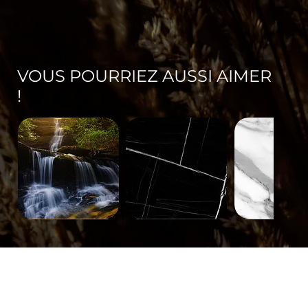
VOUS POURRIEZ AUSSI AIMER
!
Paysage-
Minéral-
Minéral-
671
563
562