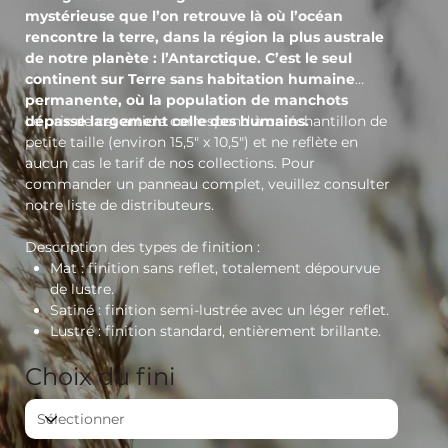
mystérieuse que l’on retrouve là où l’océan
rencontre la terre, dans la région la plus australe
de notre planète : l’Antarctique. C’est le seul
continent sur Terre sans habitation humaine
permanente, où la population de manchots
dépasse largement celle des humains.
Le prix de cet article correspond à un échantillon de
petite taille (environ 15,5" x 10,5") et ne reflète en
aucun cas le tarif de nos collections. Pour
commander un panneau complet, veuillez consulter
notre liste de distributeurs.
Description des types de finition :
Mat
: finition sans reflet, totalement dépourvue
de lustre.
Satiné
: finition semi-lustrée avec un léger reflet.
Lustré
: finition standard, entièrement brillante.
Choix du fini