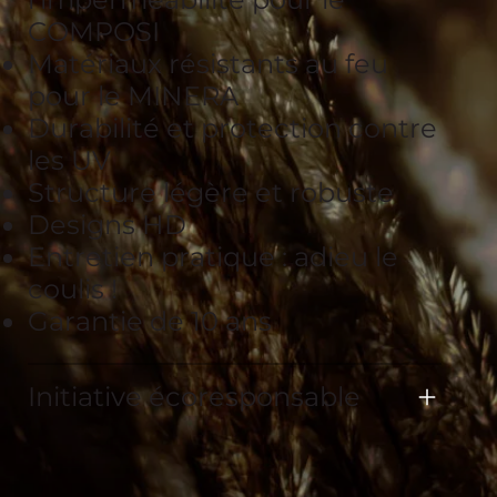
COMPOSI
Matériaux résistants au feu
pour le MINERA
Durabilité et protection contre
les UV
Structure légère et robuste
Designs HD
Entretien pratique : adieu le
coulis !
Garantie de 10 ans
Initiative écoresponsable