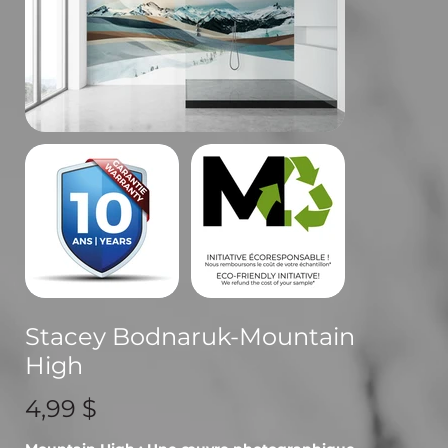
Stacey Bodnaruk-Mountain
High
Prix
4,99 $