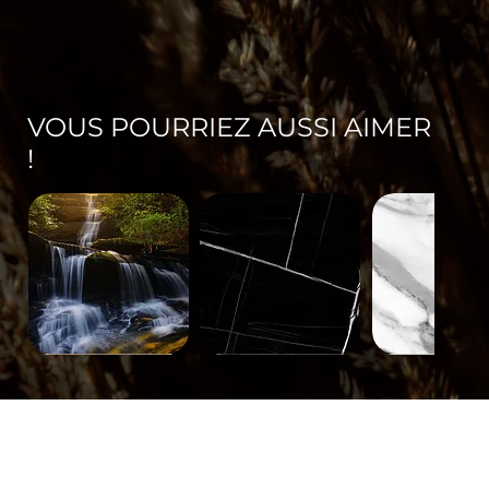
VOUS POURRIEZ AUSSI AIMER
!
Paysage-
Minéral-
Minéral-
671
563
562