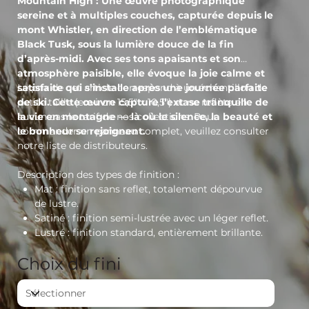
Mountain High : Une œuvre photographique
sereine et à multiples couches, capturée depuis le
mont Whistler, en direction de l’emblématique
Black Tusk, sous la lumière douce de la fin
d’après-midi. Avec ses tons apaisants et son
atmosphère paisible, elle évoque la joie calme et
satisfaite qui s’installe après une journée parfaite
Le prix de cet article correspond à un échantillon de
de ski. Cette œuvre capture l’extase tranquille de
petite taille (environ 15,5" x 10,5") et ne reflète en
la vie en montagne — là où le silence, la beauté et
aucun cas le tarif de nos collections. Pour
le bonheur se rejoignent.
commander un panneau complet, veuillez consulter
notre liste de distributeurs.
Description des types de finition :
Mat
: finition sans reflet, totalement dépourvue
de lustre.
Satiné
: finition semi-lustrée avec un léger reflet.
Lustré
: finition standard, entièrement brillante.
Choix du fini