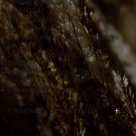
l'imperméabilité pour le
COMPOSI
Matériaux résistants au feu
pour le MINERA
Durabilité et protection contre
les UV
Structure légère et robuste
Designs HD
Entretien pratique : adieu le
coulis !
Garantie de 10 ans
Initiative écoresponsable